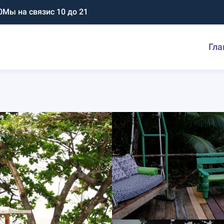
0
Мы на связи
с 10 до 21
Гла