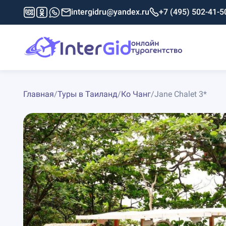
intergidru@yandex.ru
+7 (495) 502-41-5
Главная
/
Туры в Таиланд
/
Ко Чанг
/
Jane Chalet 3*