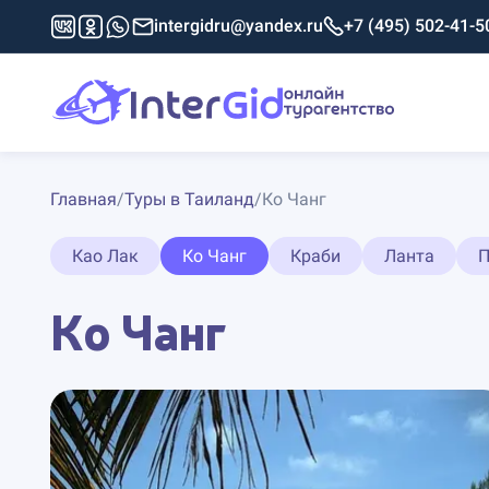
intergidru@yandex.ru
+7 (495) 502-41-5
Главная
/
Туры в Таиланд
/
Ко Чанг
Као Лак
Ко Чанг
Краби
Ланта
П
Ко Чанг