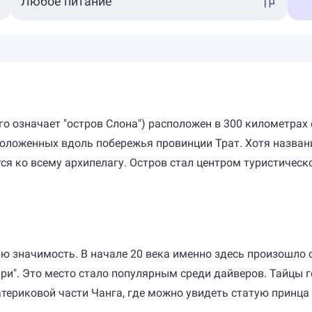
ого означает "остров Слона") расположен в 300 километрах
положенных вдоль побережья провинции Трат. Хотя названи
ся ко всему архипелагу. Остров стал центром туристическ
ю значимость. В начале 20 века именно здесь произошло 
ури". Это место стало популярным среди дайверов. Тайцы 
териковой части Чанга, где можно увидеть статую принца 