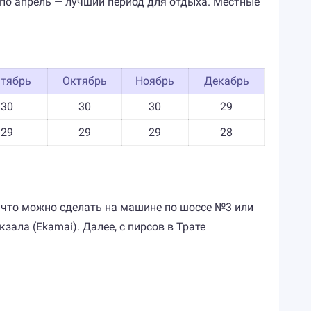
ря по апрель — лучший период для отдыха. Местные
нтябрь
Октябрь
Ноябрь
Декабрь
30
30
30
29
29
29
29
28
 что можно сделать на машине по шоссе №3 или
ала (Ekamai). Далее, с пирсов в Трате