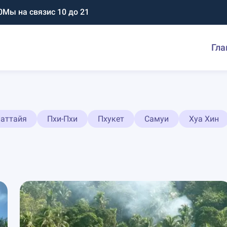
0
Мы на связи
с 10 до 21
Гла
аттайя
Пхи-Пхи
Пхукет
Самуи
Хуа Хин