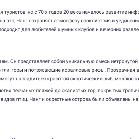
туристов, но с 70-х годов 20 века началось развитие инфр
на это, Чанг сохраняет атмосферу спокойствия и уединени
подходит для любителей шумных клубов и вечерних развлеч
аем. Он представляет собой уникальную смесь нетронутой
нгли, горы и потрясающие коралловые рифы. Прозрачная в
могут насладиться красотой экзотических рыб, моллюсков,
логих песчаных пляжей до скалистых гор, покрытых тропи
70 видов птиц. Чанг и окрестные острова были объявлены 