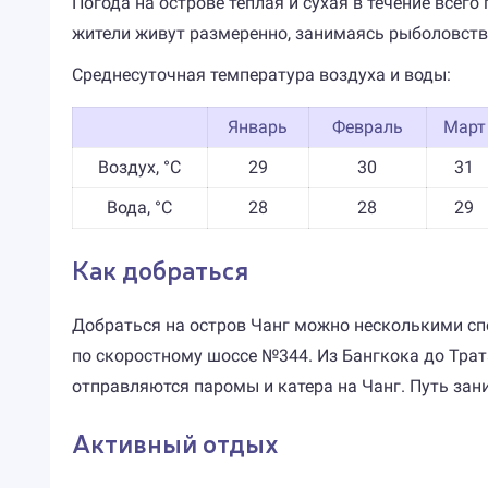
Погода на острове тёплая и сухая в течение всего
жители живут размеренно, занимаясь рыболовств
Среднесуточная температура воздуха и воды:
Январь
Февраль
Март
Воздух, °C
29
30
31
Вода, °C
28
28
29
Как добраться
Добраться на остров Чанг можно несколькими сп
по скоростному шоссе №344. Из Бангкока до Трата
отправляются паромы и катера на Чанг. Путь зани
Активный отдых