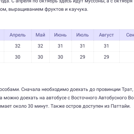
 года. С апреля по октябрь здесь идут муссоны, а с октяб
ом, выращиванием фруктов и каучука.
Апрель
Май
Июнь
Июль
Август
Се
32
32
31
31
31
30
30
30
29
29
особами. Сначала необходимо доехать до провинции Трат,
 можно доехать на автобусе с Восточного Автобусного Вокз
мает около 30 минут. Также остров доступен из Паттайи.