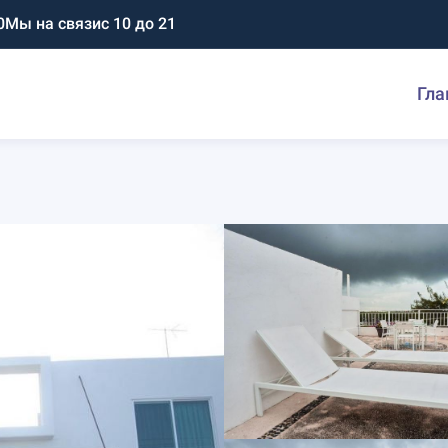
0
Мы на связи
с 10 до 21
Гла