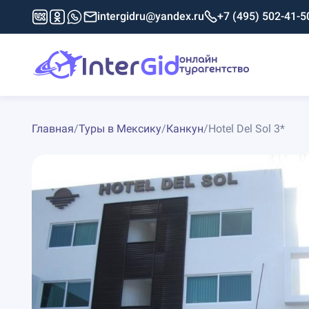
intergidru@yandex.ru
+7 (495) 502-41-5
Главная
/
Туры в Мексику
/
Канкун
/
Hotel Del Sol 3*