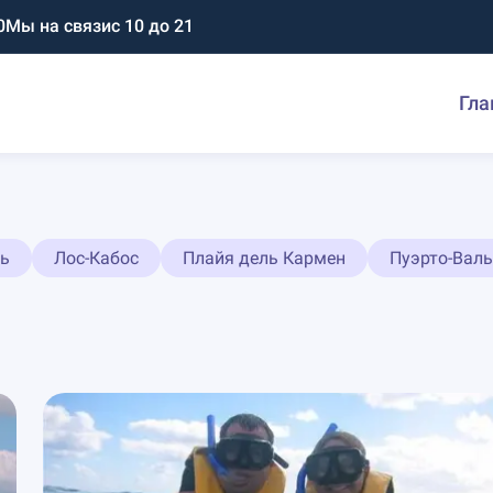
0
Мы на связи
с 10 до 21
Гла
ь
Лос-Кабос
Плайя дель Кармен
Пуэрто-Валь