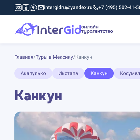
intergidru@yandex.ru
+7 (495) 502-41-5
Главная
/
Туры в Мексику
/
Канкун
Акапулько
Икстапа
Канкун
Косумел
Канкун