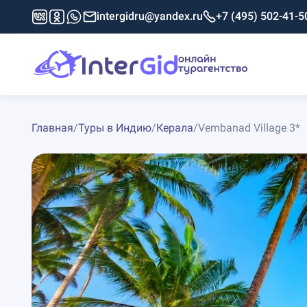
intergidru@yandex.ru
+7 (495) 502-41-5
Главная
/
Туры в Индию
/
Керала
/
Vembanad Village 3*