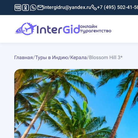
intergidru@yandex.ru
+7 (495) 502-41-5
Главная
/
Туры в Индию
/
Керала
/
Blossom Hill 3*