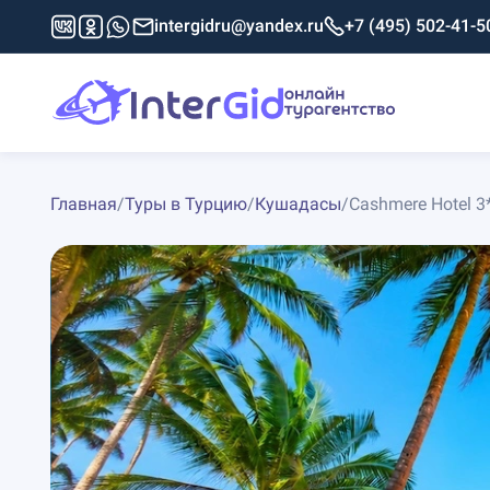
intergidru@yandex.ru
+7 (495) 502-41-5
Главная
/
Туры в Турцию
/
Кушадасы
/
Cashmere Hotel 3