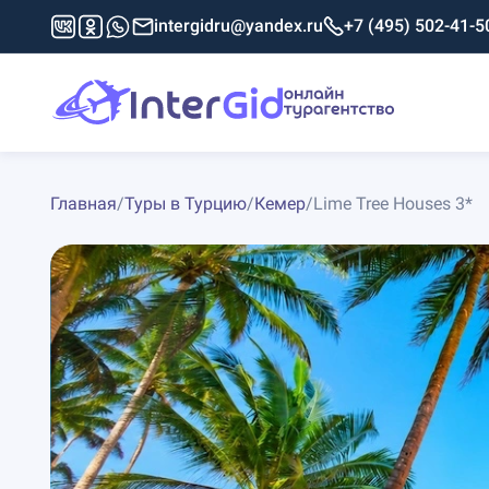
intergidru@yandex.ru
+7 (495) 502-41-5
Главная
/
Туры в Турцию
/
Кемер
/
Lime Tree Houses 3*