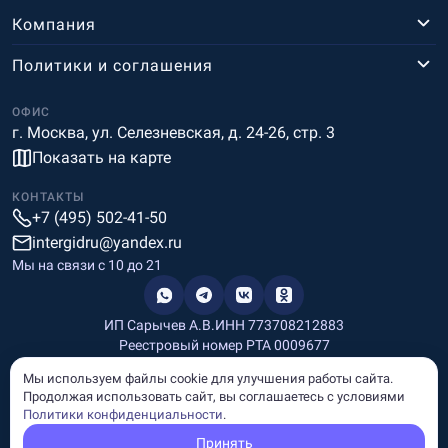
Компания
Политики и соглашения
ОФИС
г. Москва, ул. Селезневская, д. 24-26, стр. 3
Показать на карте
КОНТАКТЫ
+7 (495) 502-41-50
intergidru@yandex.ru
Мы на связи c 10 до 21
ИП Сарычев А.В.
ИНН 773708212883
Реестровый номер РТА 0009677
Разработка и дизайн
Мы используем файлы cookie для улучшения работы сайта.
Информация, размещённая на сайте, носит информационный
Продолжая использовать сайт, вы соглашаетесь с условиями
характер и не является рекламой и публичной офертой.
Политики конфиденциальности
.
© Copyright
InterGid Все права защищены.
Принять