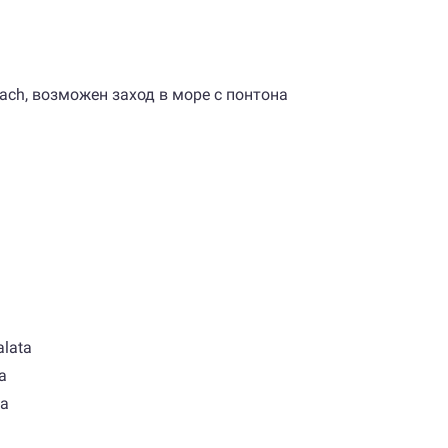
ch, возможен заход в море с понтона
alata
a
ta