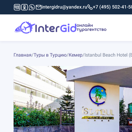
intergidru@yandex.ru
+7 (495) 502-41-5
Главная
/
Туры в Турцию
/
Кемер
/
Istanbul Beach Hotel (