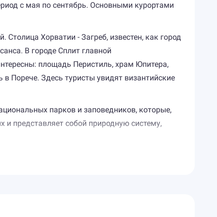
ериод с мая по сентябрь. Основными курортами
 Столица Хорватии - Загреб, известен, как город
санса. В городе Сплит главной
интересны: площадь Перистиль, храм Юпитера,
 в Порече. Здесь туристы увидят византийские
ациональных парков и заповедников, которые,
х и представляет собой природную систему,
 Сосны, которые в Хорватии растут совсем близко
 многообразии: здесь есть песчаные пляжи, а
ые сделать отдых туристов максимально
 велосипедные и пешие прогулки. На курортах