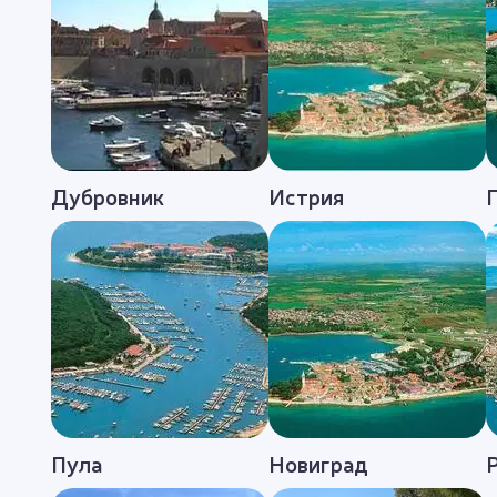
Дубровник
Истрия
Пула
Новиград