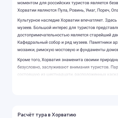
моментом для российских туристов является без
Хорватии являются Пула, Ровинь, Умаг, Пореч, Оп
Культурное наследие Хорватии впечатляет. Здесь 
музеев. Большой интерес для туристов представл
достопримечательностью является старейший двор
Кафедральный собор и ряд музеев. Памятники арх
мозаики, римскую мостовую и фундаменты домов
Кроме того, Хорватия знаменита своими природн
безусловно, заслуживают внимания туристов. Па
состоящую из шестнадцати, расположенных каска
Туры в Хорватию - это отпуск на чистейшем побе
от моря, придают морскому воздуху ни с чем не 
также галечные и бетонные. Повсеместно в налич
комфортным.
Расчёт тура в Хорватию
Хорватия предоставляет отдыхающим немало возм