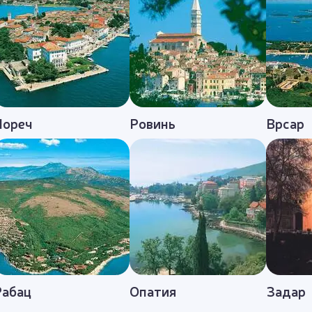
Пореч
Ровинь
Врсар
Рабац
Опатия
Задар