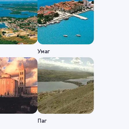
Умаг
Паг