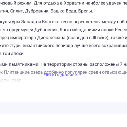
визовый режим. Для отдыха в Хорватии наиболее удачен п
атия, Сплит, Дубровник, Башка Вода, Брелы.
культуры Запада и Востока тесно переплетены между собой.
яет город-музей Дубровник, богатый зданиями эпохи Ренес
ец императора Диоклетиана (возведён в III веке), также 
итектуры византийского периода лучше всего сохранились
 той эпохи.
ыми памятниками. На территории страны расположены 7 н
рк Плитвицкие озера особенно популярен среди отдыхающи
Читать дальше
дом, озёр.
режье Адриатического моря под ласковыми лучами солнца.
сравнимый аромат. Пляжи в Хорватии представлены во всём
ии шезлонги, зонтики, душевые и прочие услуги, призванн
ожностей и для активного отдыха. Здесь очень популярны