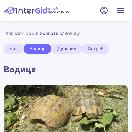
Главная
/
Туры в Хорватию
/
Водице
Бол
Водице
Дрвеник
Загреб
Водице