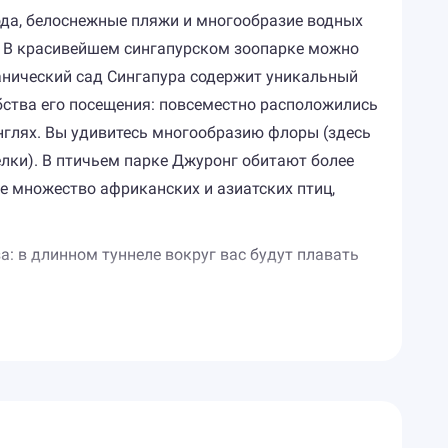
ода, белоснежные пляжи и многообразие водных
у. В красивейшем сингапурском зоопарке можно
танический сад Сингапура содержит уникальный
бства его посещения: повсеместно расположились
нглях. Вы удивитесь многообразию флоры (здесь
елки). В птичьем парке Джуронг обитают более
же множество африканских и азиатских птиц,
: в длинном туннеле вокруг вас будут плавать
ит море эмоций и детям, и взрослым. Водный парк
обычайным улицам, колоритным кварталам и
, здесь же расположены дворцы Перанакан и
 продают уникальные ткани и сувениры, китайский