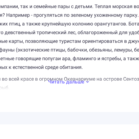
мпании, так и семейные пары с детьми. Теплая морская в
ся? Например - прогуляться по зеленому ухоженному парк
ких птиц, а также крупнейшую колонию орангутангов. Бо
то девственный тропический лес, облагороженный для удо
мные карты, позволяющие туристам ориентироваться в джу
 фауны (экзотические птицы, бабочки, обезьяны, лемуры, б
ветные говорящие попугаи ара, фламинго и ястребы, а так
ых к естественной среде обитания.
во всей красе в огромном Океанариуме на острове Сентоза
Читать дальше
рыб.
открыт Ледовый дворец "Снежный городок", который подар
оны и горки, но и самый настоящий рафтинг!
олько по природным достопримечательностям, но и по не
льные "лодочные" районы, Орчэд-роуд - улица небоскребов
ура разделена на этнические кварталы: на Арабской улице