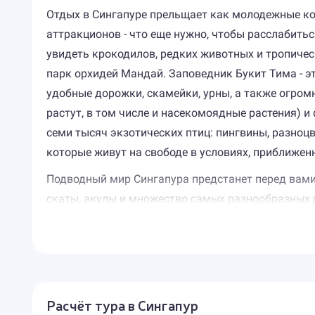
Отдых в Сингапуре прельщает как молодежные ко
аттракционов - что еще нужно, чтобы расслабить
увидеть крокодилов, редких животных и тропичес
парк орхидей Мандай. Заповедник Букит Тима - э
удобные дорожки, скамейки, урны, а также огро
растут, в том числе и насекомоядные растения) и
семи тысяч экзотических птиц: пингвины, разноц
которые живут на свободе в условиях, приближенн
Подводный мир Сингапура предстанет перед вами 
скаты, акулы и множество самых разнообразных 
Для тех, кто любит активный отдых в Сингапуре 
"Остров Фантазии" предлагает не только аттракци
Туры в Сингапур предполагают путешествия не т
пригородам. Кларк-Квай и Боут-Квай - очаровате
Расчёт тура в Сингапур
Истана и храм Четтиар-Хинду. Территория Сингап