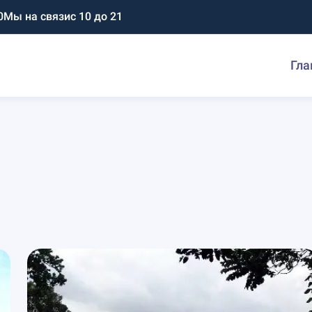
0
Мы на связи
с 10 до 21
Гла