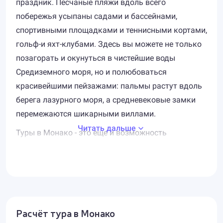
праздник. Песчаные пляжи вдоль всего
побережья усыпаны садами и бассейнами,
спортивными площадками и теннисными кортами,
гольф-и яхт-клубами. Здесь вы можете не только
позагорать и окунуться в чистейшие воды
Средиземного моря, но и полюбоваться
красивейшими пейзажами: пальмы растут вдоль
берега лазурного моря, а средневековые замки
перемежаются шикарными виллами.
Читать дальше
Туры в Монако - это еще и возможность
поправить свое здоровье. Лечебные курорты
Монте-Карло предоставят вам свои воды и грязи,
богатые активными веществами и ионами. К
вашим услугам комплекс Морских Терм,
бальнеологический комплекс Ле-Монте-Карло-
Расчёт тура в Монако
Спортинг-Клаб и множество оздоровительных