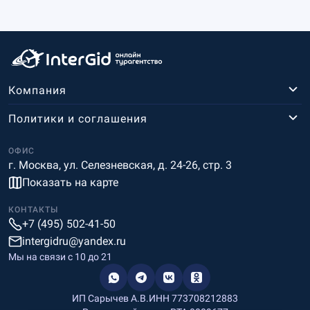
позвоните и осуществите свою мечту: вас уже
ждут роскошные пляжи, элитные отели, нарядные
казино, величественные памятники архитектуры и
незабываемый отдых в Монако!
Компания
Политики и соглашения
ОФИС
г. Москва, ул. Селезневская, д. 24-26, стр. 3
Показать на карте
КОНТАКТЫ
+7 (495) 502-41-50
intergidru@yandex.ru
Мы на связи c 10 до 21
ИП Сарычев А.В.
ИНН 773708212883