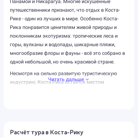
Панамой и Никарагуа. Многие искушённые
путешественники признают, что отдых в Коста-
Рике - один из лучших в мире. Особенно Коста-
Рика понравится ценителям живой природы и
поклонникам экотуризма: тропические леса и
горы, вулканы и водопады, шикарные пляжи,
многообразие флоры и фауны - всё это собрано в
одной небольшой, но очень красивой стране.
Несмотря на сильно развитую туристическую
Читать дальше
индустрию, Коста-Рика остаётся местом
девственной, нетронутой природы. Около
четверти площади всей страны здесь занимают
природные территории, охраняемые
государством. Национальные парки - гордость
Коста-Рики и самые популярные среди туристов
Расчёт тура в Коста-Рику
достопримечательности страны. Среди самых