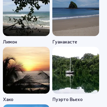
удивительный экзотический мир, мир
величественной, нетронутой природы и
неповторимых ландшафтов. Мы предлагаем вам
самые интересные туристические маршруты и
лучшие отели, которые испытали на себе
менеджеры компании "Интергид-Ру". Туристы
Лимон
Гуанакасте
выбирают сотрудничество с нами, благодаря
приемлемым ценам на все виды отдыха,
компетентности наших опытных сотрудников, а
также неизменно высокое качество
предлагаемого отдыха.
Хако
Пуэрто Вьехо