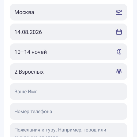
посещаемых - национальный парк Мануэль-
Антонио, прекрасно подходящий для плавания и
рыбалки. Здесь обитают обезьяны-прыгуны,
ящерица, игуаны, красные крабы и многие другие
представители фауны. Интересны парки Ла-
Амистад, Барра дел Колорадо, Монтеверде.
Какие виды отдыха обычно включают туры в
Коста-Рику:
Пляжный спокойный отдых и купание в
тёплых водах сразу двух океанов.
Ваше Имя
Красивейшие пляжи с кокосовыми пальмами,
чистейшая вода с коралловыми рифами
создают ощущение идиллии, гармонии с
Номер телефона
природой и самим собой;
Активный отдых. Великолепные условия для
сёрфинга, дайвинга, катания на водных