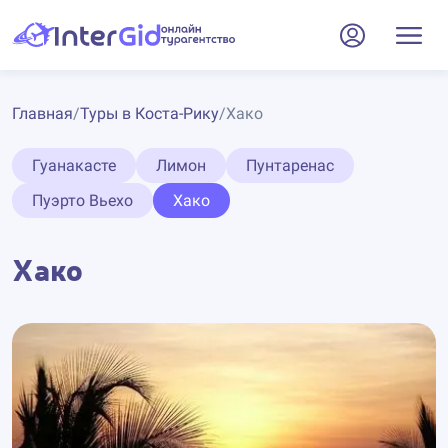
Главная
/
Туры в Коста-Рику
/
Хако
Гуанакасте
Лимон
Пунтаренас
Пуэрто Вьехо
Хако
Хако