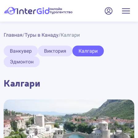
Главная
/
Туры в Канаду
/
Калгари
Ванкувер
Виктория
Калгари
Эдмонтон
Калгари