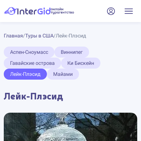
Главная
/
Туры в США
/
Лейк-Плэсид
Аспен-Сноумасс
Виннипег
Гавайские острова
Ки Бискейн
Лейк-Плэсид
Майами
Лейк-Плэсид