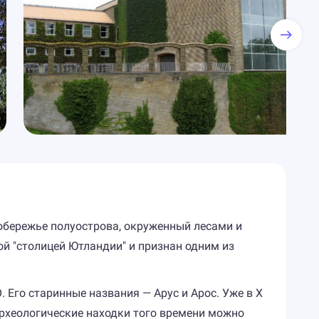
обережье полуострова, окруженный лесами и
ой "столицей Ютландии" и признан одним из
О. Его старинные названия — Арус и Арос. Уже в X
археологические находки того времени можно