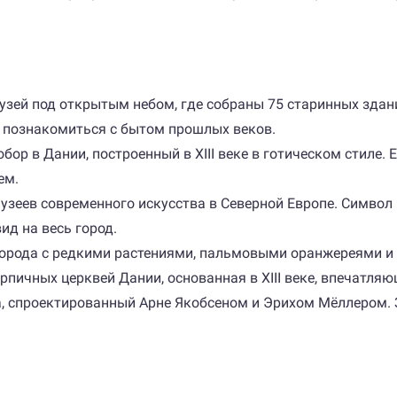
узей под открытым небом, где собраны 75 старинных здани
и познакомиться с бытом прошлых веков.
р в Дании, построенный в XIII веке в готическом стиле. Е
ем.
узеев современного искусства в Северной Европе. Символ
ид на весь город.
 города с редкими растениями, пальмовыми оранжереями и
пичных церквей Дании, основанная в XIII веке, впечатляю
, спроектированный Арне Якобсеном и Эрихом Мёллером.