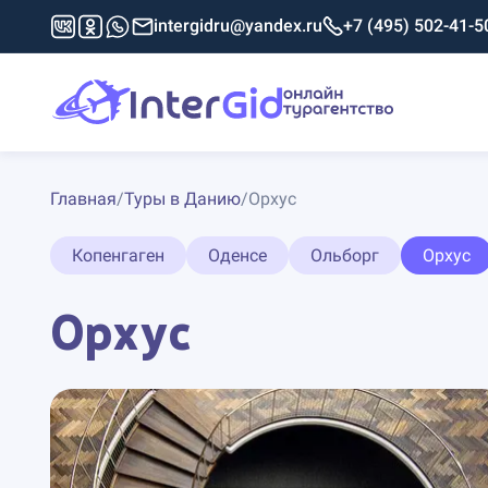
intergidru@yandex.ru
+7 (495) 502-41-5
Главная
/
Туры в Данию
/
Орхус
Копенгаген
Оденсе
Ольборг
Орхус
Орхус