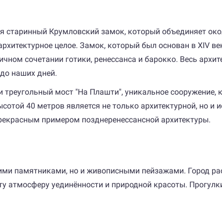
я старинный Крумловский замок, который объединяет око
рхитектурное целое. Замок, который был основан в XIV ве
ичном сочетании готики, ренессанса и барокко. Весь архи
до наших дней.
 треугольный мост "На Плашти", уникальное сооружение, 
сотой 40 метров является не только архитектурной, но и 
рекрасным примером позднеренессансной архитектуры.
ими памятниками, но и живописными пейзажами. Город р
у атмосферу уединённости и природной красоты. Прогулк