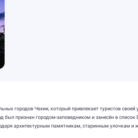
е
льных городов Чехии, который привлекает туристов своей
род был признан городом-заповедником и занесён в списо
годаря архитектурным памятникам, старинным улочкам и