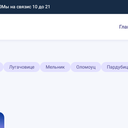
0
Мы на связи
с 10 до 21
Гла
Лугачовице
Мельник
Оломоуц
Пардубиц