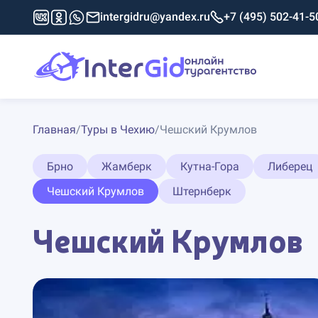
intergidru@yandex.ru
+7 (495) 502-41-5
Главная
/
Туры в Чехию
/
Чешский Крумлов
Брно
Жамберк
Кутна-Гора
Либерец
Чешский Крумлов
Штернберк
Чешский Крумлов