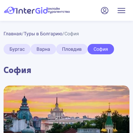
Главная
/
Туры в Болгарию
/
София
Бургас
Варна
Пловдив
София
София