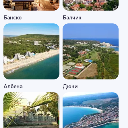
Банско
Балчик
Албена
Дюни