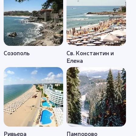
менеджеры регулярно инспектируют курорты и
предлагают достойный отдых по невысоким
ценам. В этом легко убедиться, сделав заявку и
подобрав программу, просто позвонив по
телефону.
Созополь
Св. Константин и
Елена
Ривьера
Пампорово