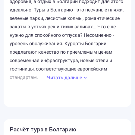
здоровья, а отдых в Болгарии подходит для этого
идеально. Туры в Болгарию - это песчаные пляжи,
зеленые парки, лесистые холмы, романтические
закаты в устьях рек и тихих заливах… Что еще
нужно для спокойного отпуска? Несомненно -
уровень обслуживания. Курорты Болгарии
предлагают качество по приемлемым ценам:
современная инфраструктура, новые отели и
гостиницы, соответствующие европейским
стандартам.
Читать дальше
Морские курорты - Золотые Пески, Солнечный
берег, Святые Константин и Елена и другие -
благоприятны не только для отдыха, но и для
лечения: здесь есть и термальные источники, и
целебные грязи, и минеральные воды. На
Расчёт тура в Болгарию
оздоровительном курорте Сапарева-Баня