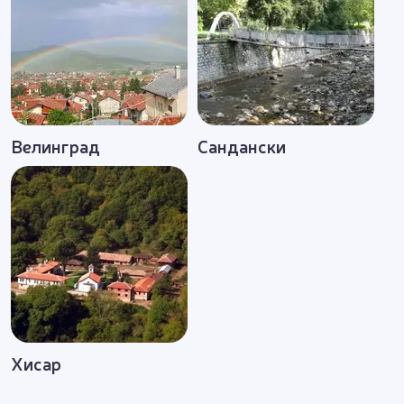
Велинград
Сандански
Хисар