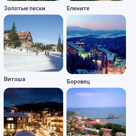
Золотые пески
Елените
Витоша
Боровец