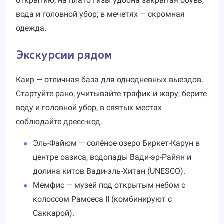
открытию; на плато Гизы удобна закрытая обувь,
вода и головной убор; в мечетях — скромная
одежда.
Экскурсии рядом
Каир — отличная база для однодневных выездов.
Стартуйте рано, учитывайте трафик и жару, берите
воду и головной убор, в святых местах
соблюдайте дресс-код.
Эль-Файюм — солёное озеро Биркет-Карун в
центре оазиса, водопады Вади-эр-Райян и
долина китов Вади-эль-Хитан (UNESCO).
Мемфис — музей под открытым небом с
колоссом Рамсеса II (комбинируют с
Саккарой).