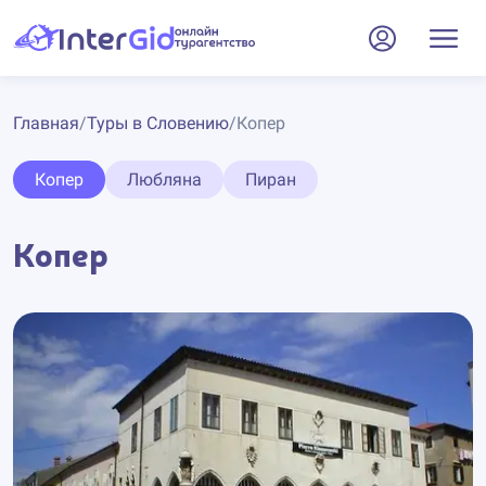
Главная
/
Туры в Словению
/
Копер
Копер
Любляна
Пиран
Копер