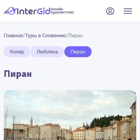
Главная
/
Туры в Словению
/
Пиран
Копер
Любляна
Пиран
Пиран