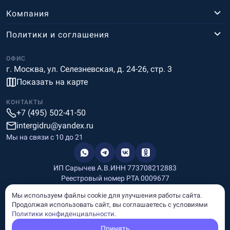
Компания
Политики и соглашения
ОФИС
г. Москва, ул. Селезневская, д. 24-26, стр. 3
Показать на карте
КОНТАКТЫ
+7 (495) 502-41-50
intergidru@yandex.ru
Мы на связи c 10 до 21
ИП Сарычев А.В.
ИНН 773708212883
Реестровый номер РТА 0009677
Разработка и дизайн
Мы используем файлы cookie для улучшения работы сайта.
Информация, размещённая на сайте, носит информационный
Продолжая использовать сайт, вы соглашаетесь с условиями
характер и не является рекламой и публичной офертой.
Политики конфиденциальности
.
© Copyright
InterGid Все права защищены.
Принять