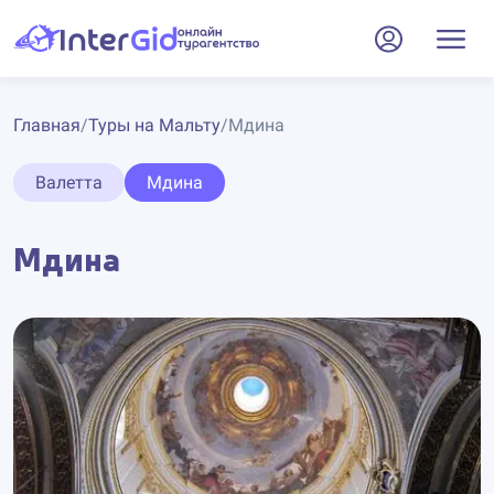
Главная
/
Туры на Мальту
/
Мдина
Валетта
Мдина
Мдина