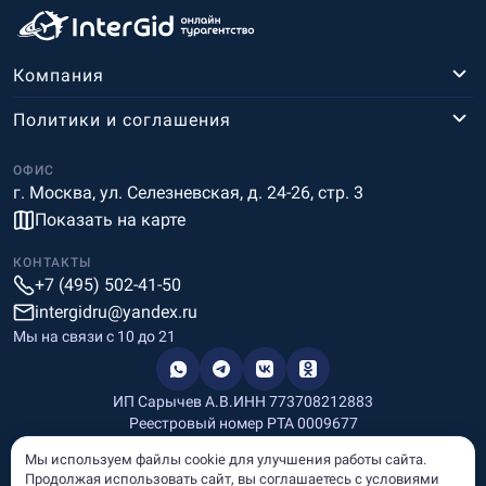
Компания
Политики и соглашения
ОФИС
г. Москва, ул. Селезневская, д. 24-26, стр. 3
Показать на карте
КОНТАКТЫ
+7 (495) 502-41-50
intergidru@yandex.ru
Мы на связи c 10 до 21
ИП Сарычев А.В.
ИНН 773708212883
Реестровый номер РТА 0009677
Разработка и дизайн
Мы используем файлы cookie для улучшения работы сайта.
Информация, размещённая на сайте, носит информационный
Продолжая использовать сайт, вы соглашаетесь с условиями