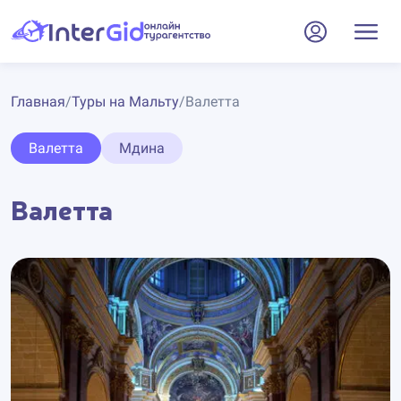
Главная
/
Туры на Мальту
/
Валетта
Валетта
Мдина
Валетта