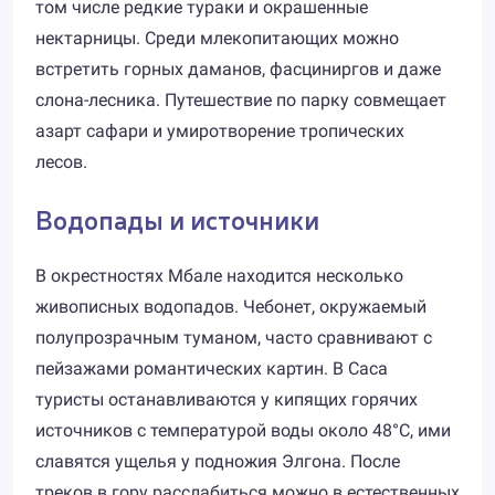
том числе редкие тураки и окрашенные
нектарницы. Среди млекопитающих можно
встретить горных даманов, фасциниргов и даже
слона-лесника. Путешествие по парку совмещает
азарт сафари и умиротворение тропических
лесов.
Водопады и источники
В окрестностях Мбале находится несколько
живописных водопадов. Чебонет, окружаемый
полупрозрачным туманом, часто сравнивают с
пейзажами романтических картин. В Саса
туристы останавливаются у кипящих горячих
источников с температурой воды около 48°C, ими
славятся ущелья у подножия Элгона. После
треков в гору расслабиться можно в естественных