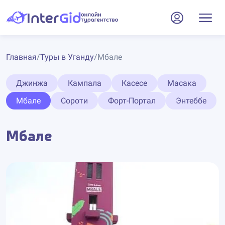
Главная
/
Туры в Уганду
/
Мбале
Джинжа
Кампала
Касесе
Масака
Мбале
Сороти
Форт-Портал
Энтеббе
Мбале