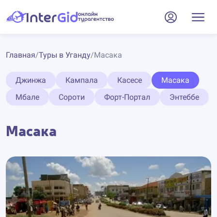
Главная
/
Туры в Уганду
/
Масака
Джинжа
Кампала
Касесе
Масака
Мбале
Сороти
Форт-Портал
Энтеббе
Масака