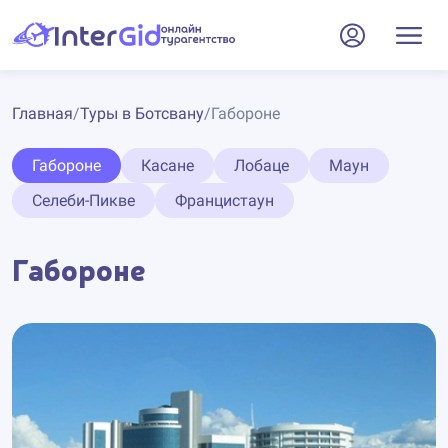
Главная
/
Туры в Ботсвану
/
Габороне
Габороне
Касане
Лобаце
Маун
Селеби-Пикве
Францистаун
Габороне