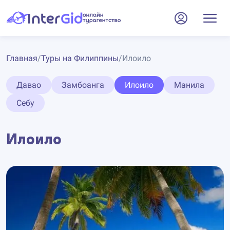
Главная
/
Туры на Филиппины
/
Илоило
Давао
Замбоанга
Илоило
Манила
Себу
Илоило