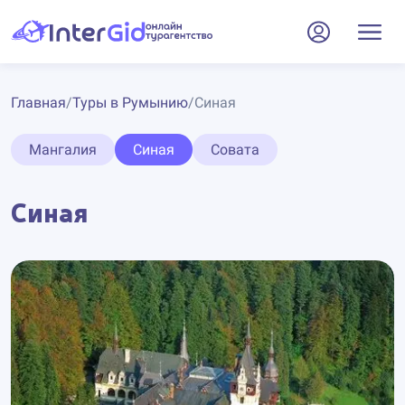
Главная
/
Туры в Румынию
/
Синая
Мангалия
Синая
Совата
Синая