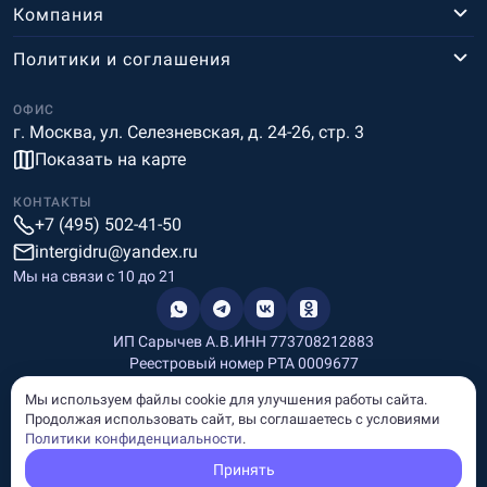
Компания
Политики и соглашения
ОФИС
г. Москва, ул. Селезневская, д. 24-26, стр. 3
Показать на карте
КОНТАКТЫ
+7 (495) 502-41-50
intergidru@yandex.ru
Мы на связи c 10 до 21
ИП Сарычев А.В.
ИНН 773708212883
Реестровый номер РТА 0009677
Разработка и дизайн
Мы используем файлы cookie для улучшения работы сайта.
Информация, размещённая на сайте, носит информационный
Продолжая использовать сайт, вы соглашаетесь с условиями
характер и не является рекламой и публичной офертой.
Политики конфиденциальности
.
© Copyright
InterGid Все права защищены.
Принять