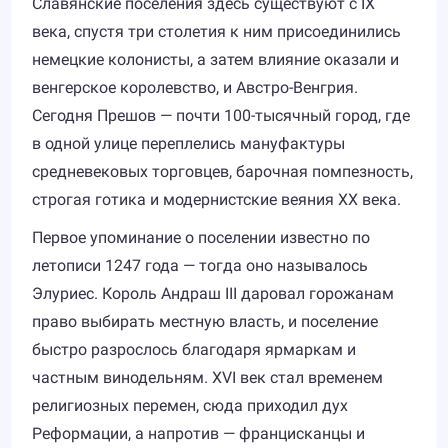
Славянские поселения здесь существуют с IX
века, спустя три столетия к ним присоединились
немецкие колонисты, а затем влияние оказали и
венгерское королевство, и Австро-Венгрия.
Сегодня Прешов — почти 100-тысячный город, где
в одной улице переплелись мануфактуры
средневековых торговцев, барочная помпезность,
строгая готика и модернистские веяния XX века.
Первое упоминание о поселении известно по
летописи 1247 года — тогда оно называлось
Элуриес. Король Андраш III даровал горожанам
право выбирать местную власть, и поселение
быстро разрослось благодаря ярмаркам и
частным винодельням. XVI век стал временем
религиозных перемен, сюда приходил дух
Реформации, а напротив — францисканцы и