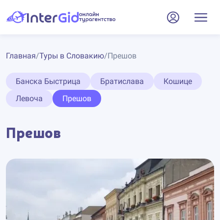
Главная
/
Туры в Словакию
/
Прешов
Банска Быстрица
Братислава
Кошице
Левоча
Прешов
Прешов