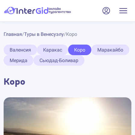
Главная
/
Туры в Венесуэлу
/
Коро
Валенсия
Каракас
Коро
Маракайбо
Мерида
Сьюдад-Боливар
Коро