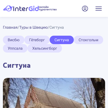
Главная
/
Туры в Швецию
/
Сигтуна
Висбю
Гётеборг
Сигтуна
Стокгольм
Уппсала
Хельсингборг
Сигтуна