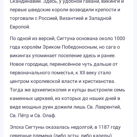
Скандинавии. Здесь, у удобной гавани, викинги и
первые шведские короли возводили крепости и
торговали с Россией, Византией и Западной
Европой.
По одной из версий, Сигтуна основана около 1000
года королём Эриком Победоносным, но сага о
викингах упоминает поселение здесь и ранее.
Новое городище, перенесённое чуть дальше от
первоначального поместья, к XII веку стало
центром королевской власти и христианства.
Тогда же архиепископия и купцы выстроили семь
каменных церквей, из которых до наших дней в
виде мощных руин дожили лишь Св. Лаврентий,
Св. Пётр и Св. Олаф.
Эпоха Сигтуны оказалась недолгой, в 1187 году
северные племена (либо эсты, либо карелы)