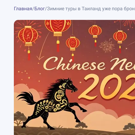
Главная
/
Блог
/
Зимние туры в Таиланд уже пора бро