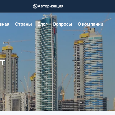
Авторизация
вная
Страны
Блог
Вопросы
О компании
т