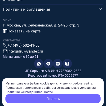
Политики и соглашения
ОФИС
г. Москва, ул. Селезневская, д. 24-26, стр. 3
Показать на карте
КОНТАКТЫ
+7 (495) 502-41-50
intergidru@yandex.ru
Мы на связи c 10 до 21
ИП Сарычев А.В.
ИНН 773708212883
Реестровый номер РТА 0009677
Разработка и дизайн
Мы используем файлы cookie для улучшения работы сайта.
Информация, размещённая на сайте, носит информационный
Продолжая использовать сайт, вы соглашаетесь с условиями
характер и не является рекламой и публичной офертой.
Политики конфиденциальности
.
© Copyright
InterGid Все права защищены.
Принять