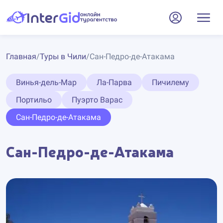
Главная
/
Туры в Чили
/
Сан-Педро-де-Атакама
Винья-дель-Мар
Ла-Парва
Пичилему
Портильо
Пуэрто Варас
Сан-Педро-де-Атакама
Сан-Педро-де-Атакама