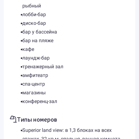
рыбный
лобби-бар
диско-бар
бар у бассейна
бар на пляже
кафе
лаундж-бар
тренажерный зал
амфитеатр
спа-центр
магазины
конференц-зал
Типы номеров
Superior land view: в 1,3 блоках на всех
этажах, 32 кв.м, спальня, ванная комната,