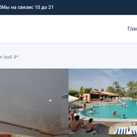
0
Мы на связи
с 10 до 21
Гла
 Issil 4*