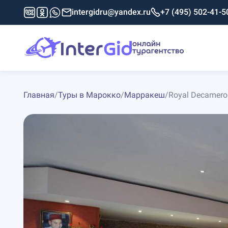
intergidru@yandex.ru
+7 (495) 502-41-5
Главная
/
Туры в Марокко
/
Марракеш
/
Royal Decameron