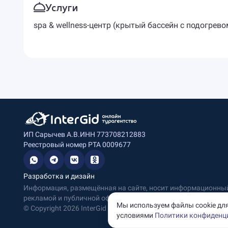
Услуги
spa & wellness-центр (крытый бассейн с подогрев
ИП Сарычев А.В.
ИНН 773708212883
Реестровый номер РТА 0009677
Разработка и дизайн
Информация, размещённая на сайте, носит информационный 
рекламой и публичной офертой.
Мы используем файлы cookie для
© Copyright
2026
InterGid Все права защищены.
условиями
Политики конфиденц