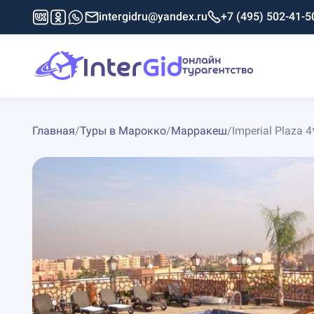
intergidru@yandex.ru
+7 (495) 502-41-5
Главная
/
Туры в Марокко
/
Марракеш
/
Imperial Plaza 4