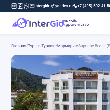
intergidru@yandex.ru
+7 (495) 502-41-5
Главная
/
Туры в Турцию
/
Мармарис
/
Supreme Beach (E