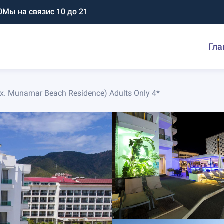
0
Мы на связи
с 10 до 21
Гла
x. Munamar Beach Residence) Adults Only 4*