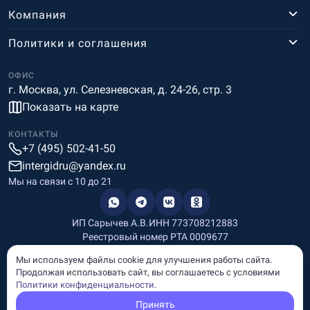
Компания
Политики и соглашения
ОФИС
г. Москва, ул. Селезневская, д. 24-26, стр. 3
Показать на карте
КОНТАКТЫ
+7 (495) 502-41-50
intergidru@yandex.ru
Мы на связи c 10 до 21
ИП Сарычев А.В.
ИНН 773708212883
Реестровый номер РТА 0009677
Разработка и дизайн
Мы используем файлы cookie для улучшения работы сайта.
Информация, размещённая на сайте, носит информационный
Продолжая использовать сайт, вы соглашаетесь с условиями
характер и не является рекламой и публичной офертой.
Политики конфиденциальности
.
© Copyright
InterGid Все права защищены.
Принять