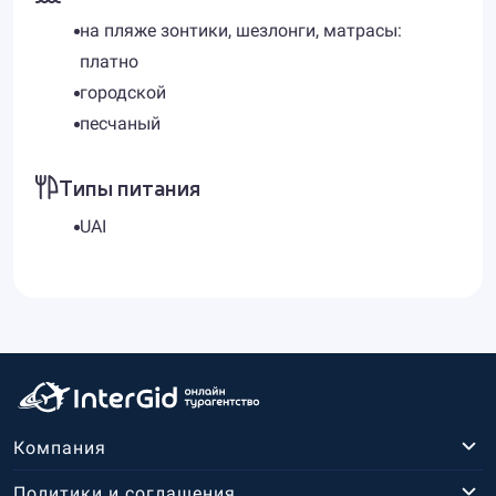
на пляже зонтики, шезлонги, матрасы:
платно
городской
песчаный
Типы питания
UAI
Компания
Политики и соглашения