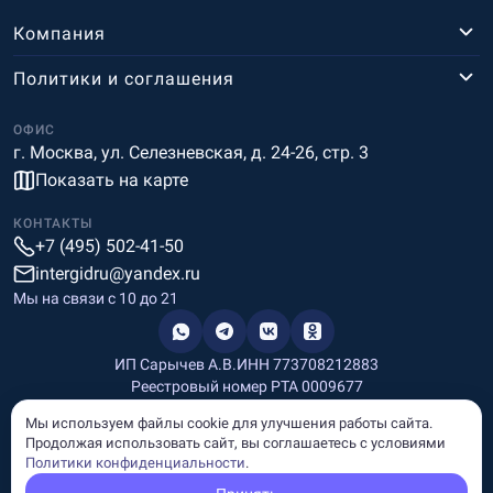
Компания
Политики и соглашения
ОФИС
г. Москва, ул. Селезневская, д. 24-26, стр. 3
Показать на карте
КОНТАКТЫ
+7 (495) 502-41-50
intergidru@yandex.ru
Мы на связи c 10 до 21
ИП Сарычев А.В.
ИНН 773708212883
Реестровый номер РТА 0009677
Разработка и дизайн
Мы используем файлы cookie для улучшения работы сайта.
Информация, размещённая на сайте, носит информационный
Продолжая использовать сайт, вы соглашаетесь с условиями
характер и не является рекламой и публичной офертой.
Политики конфиденциальности
.
© Copyright
InterGid Все права защищены.