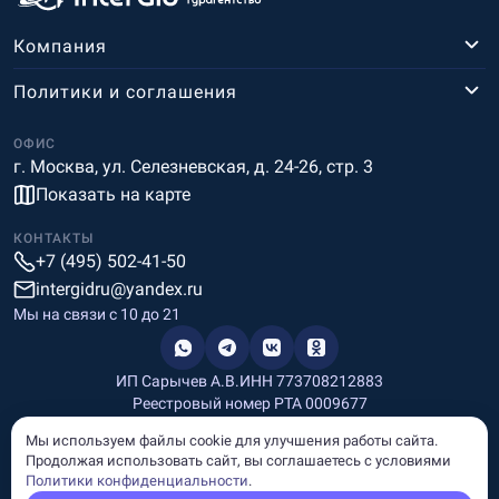
Компания
Политики и соглашения
ОФИС
г. Москва, ул. Селезневская, д. 24-26, стр. 3
Показать на карте
КОНТАКТЫ
+7 (495) 502-41-50
intergidru@yandex.ru
Мы на связи c 10 до 21
ИП Сарычев А.В.
ИНН 773708212883
Реестровый номер РТА 0009677
Разработка и дизайн
Мы используем файлы cookie для улучшения работы сайта.
Информация, размещённая на сайте, носит информационный
Продолжая использовать сайт, вы соглашаетесь с условиями
характер и не является рекламой и публичной офертой.
Политики конфиденциальности
.
© Copyright
InterGid Все права защищены.