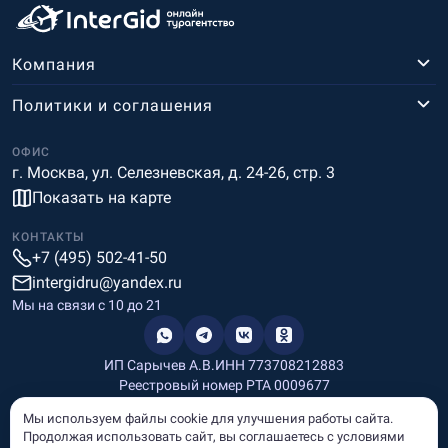
Компания
Политики и соглашения
ОФИС
г. Москва, ул. Селезневская, д. 24-26, стр. 3
Показать на карте
КОНТАКТЫ
+7 (495) 502-41-50
intergidru@yandex.ru
Мы на связи c 10 до 21
ИП Сарычев А.В.
ИНН 773708212883
Реестровый номер РТА 0009677
Разработка и дизайн
Мы используем файлы cookie для улучшения работы сайта.
Информация, размещённая на сайте, носит информационный
Продолжая использовать сайт, вы соглашаетесь с условиями