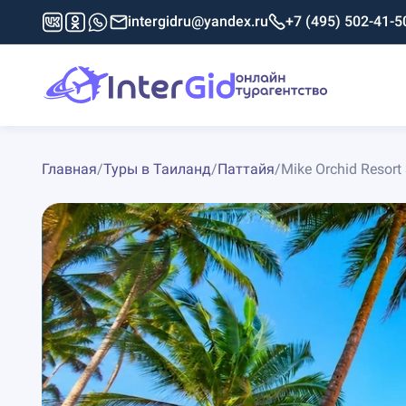
intergidru@yandex.ru
+7 (495) 502-41-5
Главная
/
Туры в Таиланд
/
Паттайя
/
Mike Orchid Resort