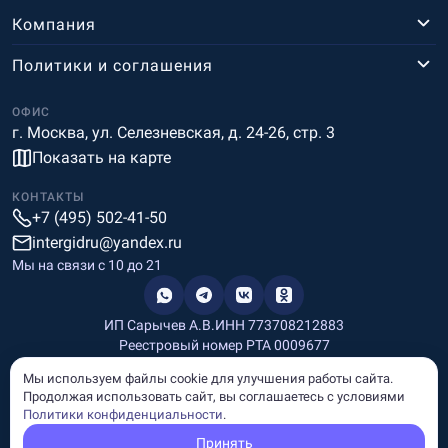
Компания
Политики и соглашения
ОФИС
г. Москва, ул. Селезневская, д. 24-26, стр. 3
Показать на карте
КОНТАКТЫ
+7 (495) 502-41-50
intergidru@yandex.ru
Мы на связи c 10 до 21
ИП Сарычев А.В.
ИНН 773708212883
Реестровый номер РТА 0009677
Разработка и дизайн
Мы используем файлы cookie для улучшения работы сайта.
Информация, размещённая на сайте, носит информационный
Продолжая использовать сайт, вы соглашаетесь с условиями
характер и не является рекламой и публичной офертой.
Политики конфиденциальности
.
© Copyright
InterGid Все права защищены.
Принять